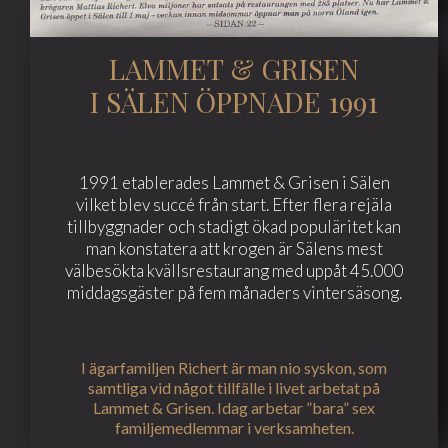
LAMMET & GRISEN
I SÄLEN ÖPPNADE 1991
1991 etablerades Lammet & Grisen i Sälen
vilket blev succé från start. Efter flera rejäla
tillbyggnader och stadigt ökad populäritet kan
man konstatera att krogen är Sälens mest
välbesökta kvällsrestaurang med uppåt 45.000
middagsgäster på fem månaders vintersäsong.
I ägarfamiljen Richert är man nio syskon, som
samtliga vid något tillfälle i livet arbetat på
Lammet & Grisen. Idag arbetar ”bara” sex
familjemedlemmar i verksamheten.