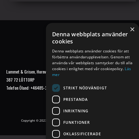
×
Denna webbplats använder
cookies
Denna webbplats använder cookies för att
förbättra användarupplevelsen. Genom att
använda vår webbplats samtycker du till alla
cookies i enlighet med vår cookiepolicy.
Läs
Lammet & Grisen, Fjällvägen 21,
Lammet & Grisen, Hornvägen 35,
mer
Lindvallen 780 91 SÄLEN
387 72 LÖTTORP
Telefon Sälen:
+46280-210 90
Telefon Öland:
+46485-203 50
STRIKT NÖDVÄNDIGT
PRESTANDA
INRIKTNING
Copyright © 2023 Lammet & Grisen - Crafted by
Alarmstreet Kommunikation
FUNKTIONER
OKLASSIFICERADE